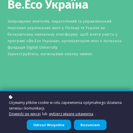
Be.Eco Україна
Запрошуємо вчителів, педагогічний та управлінський
персонал українських шкіл у Польщі та Україні на
безкоштовну навчальну платформу щоб взяти участь у
програмі «Be.Eco Україна», організатором якої є польська
фундація
Digital University
Зареєструйтесь, натиснувши кнопку нижче:
Używamy plików cookie w celu zapewnienia optymalnego działania
serwisu i komunikacji.
Dowiedz się więcej
lub
wybierz własne ustawienia
.
Що включає
Odrzuć Wszystkie
Rozumiem