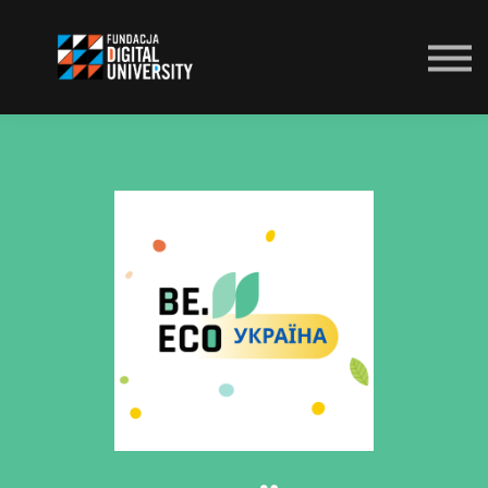
Be.Net
Zaloguj się
Zapisz się