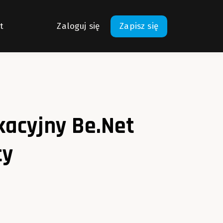
t
Zaloguj się
Zapisz się
acyjny Be.Net
ty